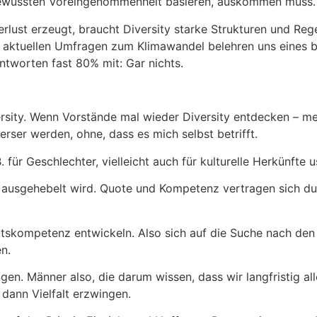
nbewussten Voreingenommenheit basieren, auskommen muss
Verlust erzeugt, braucht Diversity starke Strukturen und Reg
ie aktuellen Umfragen zum Klimawandel belehren uns eines 
ntworten fast 80% mit: Gar nichts.
ity. Wenn Vorstände mal wieder Diversity entdecken – mei
erser werden, ohne, dass es mich selbst betrifft.
 für Geschlechter, vielleicht auch für kulturelle Herkünfte 
nz ausgehebelt wird. Quote und Kompetenz vertragen sich d
tskompetenz entwickeln. Also sich auf die Suche nach den 
en.
ingen. Männer also, die darum wissen, dass wir langfristig al
 dann Vielfalt erzwingen.