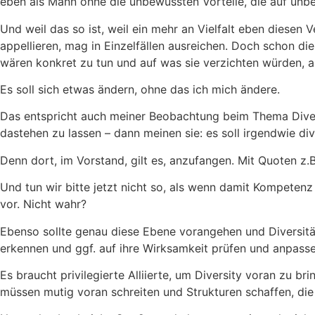
eben als Mann ohne die unbewussten Vorteile, die auf u
Und weil das so ist, weil ein mehr an Vielfalt eben diesen 
appellieren, mag in Einzelfällen ausreichen. Doch schon d
wären konkret zu tun und auf was sie verzichten würden, a
Es soll sich etwas ändern, ohne das ich mich ändere.
Das entspricht auch meiner Beobachtung beim Thema Divers
dastehen zu lassen – dann meinen sie: es soll irgendwie div
Denn dort, im Vorstand, gilt es, anzufangen. Mit Quoten z.B.
Und tun wir bitte jetzt nicht so, als wenn damit Kompete
vor. Nicht wahr?
Ebenso sollte genau diese Ebene vorangehen und Diversitä
erkennen und ggf. auf ihre Wirksamkeit prüfen und anpass
Es braucht privilegierte Alliierte, um Diversity voran zu br
müssen mutig voran schreiten und Strukturen schaffen, die